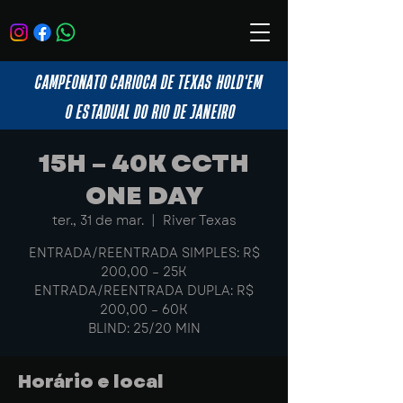
CAMPEONATO CARIOCA DE TEXAS HOLD'EM
O ESTADUAL DO RIO DE JANEIRO
15H – 40K CCTH
ONE DAY
ter., 31 de mar.
  |  
River Texas
ENTRADA/REENTRADA SIMPLES: R$
200,00 – 25K
ENTRADA/REENTRADA DUPLA: R$
200,00 – 60K
BLIND: 25/20 MIN
Horário e local