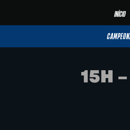
INÍCIO
CAMPEON
15H 