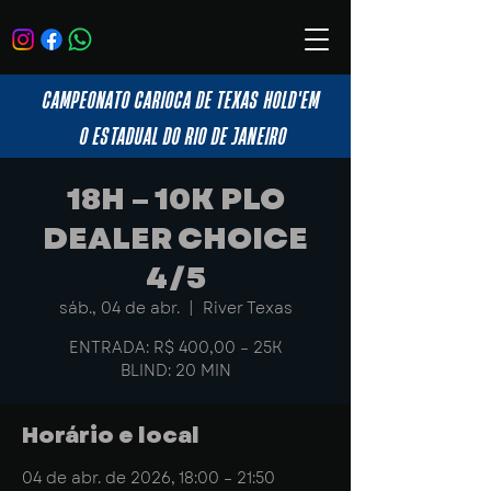
CAMPEONATO CARIOCA DE TEXAS HOLD'EM
O ESTADUAL DO RIO DE JANEIRO
18H – 10K PLO
DEALER CHOICE
4/5
sáb., 04 de abr.
  |  
River Texas
ENTRADA: R$ 400,00 – 25K
BLIND: 20 MIN
Horário e local
04 de abr. de 2026, 18:00 – 21:50