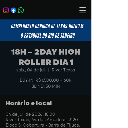
CAMPEONATO CARIOCA DE TEXAS HOLD'EM
O ESTADUAL DO RIO DE JANEIRO
18H – 2DAY HIGH
ROLLER DIA 1
sáb., 04 de jul.
  |  
River Texas
BUY-IN: R$ 1.500,00 – 60K
BLIND: 30 MIN
Horário e local
04 de jul. de 2026, 18:00
River Texas, Av. das Américas, 3120 -
Bloco 5, Cobertura - Barra da Tijuca,