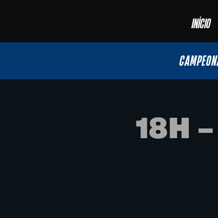
INÍCIO
CAMPEON
18H 