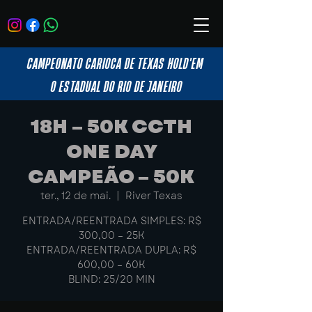
CAMPEONATO CARIOCA DE TEXAS HOLD'EM
O ESTADUAL DO RIO DE JANEIRO
18H – 50K CCTH
ONE DAY
CAMPEÃO – 50K
ter., 12 de mai.
  |  
River Texas
ENTRADA/REENTRADA SIMPLES: R$
300,00 – 25K
ENTRADA/REENTRADA DUPLA: R$
600,00 – 60K
BLIND: 25/20 MIN