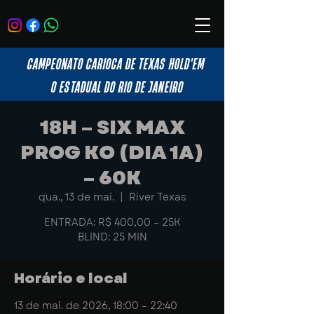
CAMPEONATO CARIOCA DE TEXAS HOLD'EM
O ESTADUAL DO RIO DE JANEIRO
18H – SIX MAX
PROG KO (DIA 1A)
– 60K
qua., 13 de mai.
  |  
River Texas
ENTRADA: R$ 400,00 – 25K
BLIND: 25 MIN
Horário e local
13 de mai. de 2026, 18:00 – 22:40