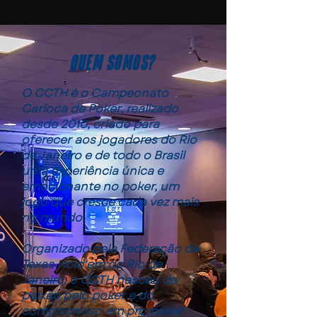
QUEM SOMOS?
O CCTH é o Campeonato
Carioca de Poker, realizado
desde 2010, criado para
oferecer aos jogadores do Rio
de Janeiro e de todo o Brasil
uma experiência única e
emocionante no poker, um
jogo que cresce cada vez mais
no mundo.
Organizado pela Federação de
Texas Hold'em do Rio de
Janeiro, o CCTH nasceu da
paixão pelo poker e do
compromisso em promover